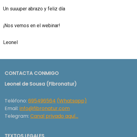
Un suuuper abrazo y feliz día
¡Nos vemos en el webinar!
Leonel
CONTACTA CONMIGO
Leonel de Sousa (Fibronatur)
Teléfono:
695496564
(Whatsapp)
Email:
info@fibronatur.com
Telegram:
Canal privado aquí…
TEXTOS LEGALES