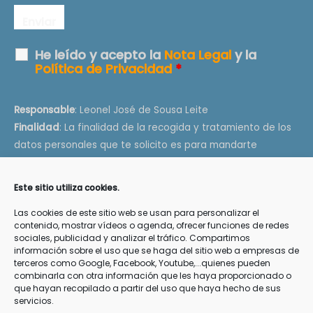
He leído y acepto la
Nota Legal
y la
Política de Privacidad
*
Responsable
: Leonel José de Sousa Leite
Finalidad
: La finalidad de la recogida y tratamiento de los
datos personales que te solicito es para mandarte
información de tu interés como artículos, videos e
información de conferencias, talleres y terapias.
Este sitio utiliza cookies.
Legitimación
: Tu consentimiento explícito de que quieres
Las cookies de este sitio web se usan para personalizar el
recibir esta información
contenido, mostrar vídeos o agenda, ofrecer funciones de redes
Destinatarios
: Los datos que me facilitas están en mi
sociales, publicidad y analizar el tráfico. Compartimos
servidor de web y email
OVH
y en los servidores de
Google
información sobre el uso que se haga del sitio web a empresas de
terceros como Google, Facebook, Youtube,...quienes pueden
Drive
, todos ellos que cumplen con la RGPD
combinarla con otra información que les haya proporcionado o
Derechos
: Podrás ejercer tus derechos de acceso,
que hayan recopilado a partir del uso que haya hecho de sus
servicios.
rectificación, limitación y suprimir los datos en