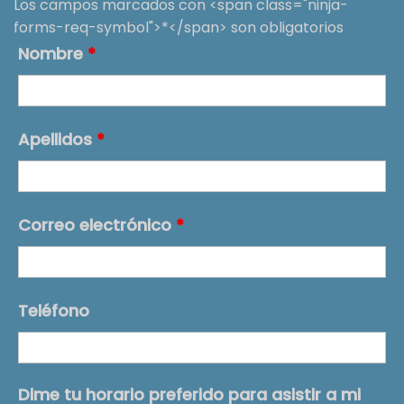
Los campos marcados con <span class="ninja-
forms-req-symbol">*</span> son obligatorios
Nombre
*
Apellidos
*
Correo electrónico
*
Teléfono
Dime tu horario preferido para asistir a mi