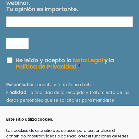
webinar.
Tu opinión es importante.
He leído y acepto la
Nota Legal
y la
Política de Privacidad
*
Responsable
: Leonel José de Sousa Leite
Finalidad
: La finalidad de la recogida y tratamiento de los
datos personales que te solicito es para mandarte
información de tu interés como artículos, videos e
información de conferencias, talleres y terapias.
Este sitio utiliza cookies.
Legitimación
: Tu consentimiento explícito de que quieres
Las cookies de este sitio web se usan para personalizar el
recibir esta información
contenido, mostrar vídeos o agenda, ofrecer funciones de redes