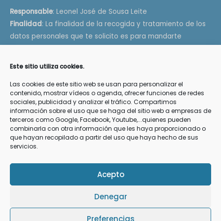
Responsable
: Leonel José de Sousa Leite
Finalidad
: La finalidad de la recogida y tratamiento de los
datos personales que te solicito es para mandarte
información de tu interés como artículos, videos e
información de conferencias, talleres y terapias.
Este sitio utiliza cookies.
Legitimación
: Tu consentimiento explícito de que quieres
Las cookies de este sitio web se usan para personalizar el
recibir esta información
contenido, mostrar vídeos o agenda, ofrecer funciones de redes
Destinatarios
: Los datos que me facilitas están en mi
sociales, publicidad y analizar el tráfico. Compartimos
servidor de web y email
OVH
y en los servidores de
Google
información sobre el uso que se haga del sitio web a empresas de
terceros como Google, Facebook, Youtube,...quienes pueden
Drive
, todos ellos que cumplen con la RGPD
combinarla con otra información que les haya proporcionado o
Derechos
: Podrás ejercer tus derechos de acceso,
que hayan recopilado a partir del uso que haya hecho de sus
servicios.
rectificación, limitación y suprimir los datos en
info@fibronatur.com así como el derecho a presentar una
reclamación ante una autoridad de control.
Acepto
Denegar
Preferencias
Copyright 2021 Fibronatur (Leonel de Sousa). Todos